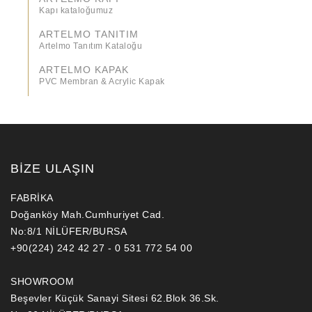
Kapı kataloğumuz
ARTELMO TANITIM
Artelmo Tanıtım Kataloğu
ARTELMO KAPAK
PVC Membran & Acrylic Kapak
BİZE ULAŞIN
FABRİKA
Doğanköy Mah.Cumhuriyet Cad.
No:8/1 NİLÜFER/BURSA
+90(224) 242 42 27 - 0 531 772 54 00
SHOWROOM
Beşevler Küçük Sanayi Sitesi 62.Blok 36.Sk.