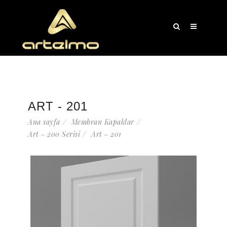
ART - 201
Ana sayfa
Membran Kapaklar
Art - 200 Serisi
Art - 201