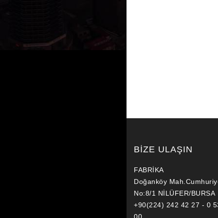
BİZE ULAŞIN
FABRİKA
Doğanköy Mah.Cumhuriy
No:8/1 NİLÜFER/BURSA
+90(224) 242 42 27 - 0 
00