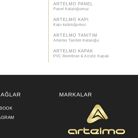
ARTELMO PANEL
Panel Kataloğumuz
ARTELMO KAPI
Kapı kataloğumuz
ARTELMO TANITIM
Artelmo Tanıtım Kataloğu
ARTELMO KAPAK
PVC Membran & Acrylic Kapak
 AĞLAR
MARKALAR
BOOK
AGRAM