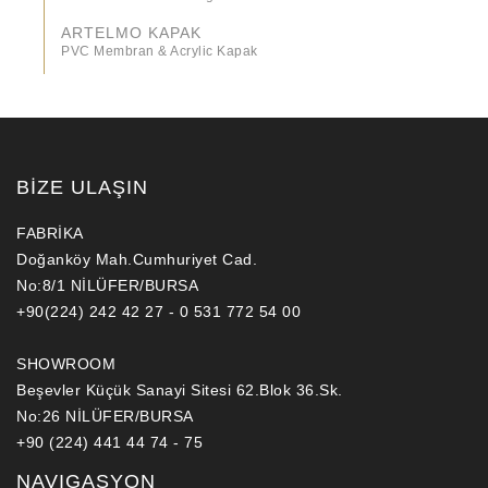
ARTELMO KAPAK
PVC Membran & Acrylic Kapak
BİZE ULAŞIN
FABRİKA
Doğanköy Mah.Cumhuriyet Cad.
No:8/1 NİLÜFER/BURSA
+90(224) 242 42 27 - 0 531 772 54 00
SHOWROOM
Beşevler Küçük Sanayi Sitesi 62.Blok 36.Sk.
No:26 NİLÜFER/BURSA
+90 (224) 441 44 74 - 75
NAVIGASYON