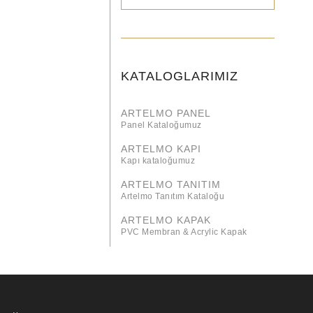
KATALOGLARIMIZ
ARTELMO PANEL
Panel Kataloğumuz
ARTELMO KAPI
Kapı kataloğumuz
ARTELMO TANITIM
Artelmo Tanıtım Kataloğu
ARTELMO KAPAK
PVC Membran & Acrylic Kapak